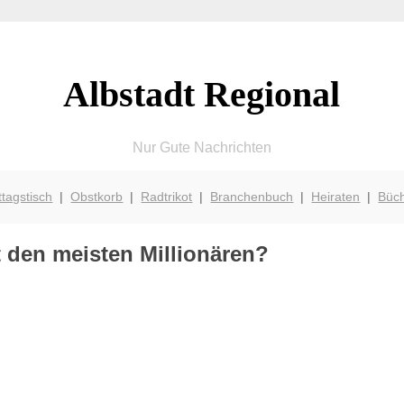
Albstadt Regional
Nur Gute Nachrichten
ttagstisch
|
Obstkorb
|
Radtrikot
|
Branchenbuch
|
Heiraten
|
Büc
t den meisten Millionären?