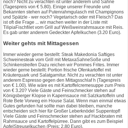
noch? Nicht zu verachten ist unter anderem und Sahne
(Tagespreis von € 5.80). Einige unserer Freunde und
Bekannten stehen auf Putenrahmgulasch mit Champignons
und Spätzle - wer noch? Vegetarisch oder mit Fleisch? Das
ist oft die Frage ... wir machen weiter in der Liste mit
TilipiaFischfilet vom Grill auf Weißweinrahmsauce mit Reis.
Es gab unter anderem Gedeckter Apfelkuchen (3.20 Euro).
Weiter gehts mit Mittagessen
Immer wieder gerne bestellt: Steak Makedonia Saftiges
Schweinesteak vom Grill mit MetaxaSahneSoße und
Schinkenstreifen Dazu reichen wir Pommes Frites. Immer
wieder gerne bestellt: Portion frische Ofenkartoffel mit
Kräuterquark und Salatgarnitur. Nicht zu verachten ist unter
anderem Espresso gegen den Mittagsschlaf h (Tagespreis
von € 1.00). Wie wäre es mit Kartoffelcremesuppe zum Preis
von € 3.20? Viele Gäste und Feinschmecker stehen auf
Königsberger Klopse in Kapernsauce mit Salzkartoffeln und
Rote Bete Vorweg ein House Salat. Wenn man einmal etwas
Gutes gefunden hat sollte man dabei bleiben, manche
entscheiden sich hier für Großer Leberknödel Suppentopf!
Viele Gäste und Feinschmecker stehen auf Hackbraten mit
Rahmsauce und Kartoffelpürree. Dann gibt es zum Beispiel
ApfelStreuselkuchen (Preis: 2.80 Euro).