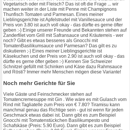
Vegetarisch oder mit Fleisch? Das ist oft die Frage ... wir
machen weiter in der Liste mit Penne mit Champignons
Thunfisch Tomaten und Parmesan. Eines meiner
Lieblingsgerichte ist Apfelstrudel mit Vanillesauce und der
Preis von 3.80 ist auch voll okay - das dürfte es gerne öfter
geben :-) Einige unserer Freunde und Bekannten stehen auf
Zanderfilet vom Grill mit Safransauce und Kräuterreis - wer
noch? Gibt es etwas besseres als Gnocchi mit
TomatenBasilikumsauce und Parmesan? Das gilt es zu
diskutieren ;-) Eines meiner Lieblingsgerichte ist
Käsekuchen und der Preis von 2.90 ist auch voll okay - das
dürfte es gerne öfter geben :-) Kennen Sie Schweizer
Schnitzel gefüllt mit Schinken und Käse dazu Rahmsauce
und Rösti? Immer mehr Menschen mögen diese Variante!
Noch mehr Gerichte für Sie
Viele Gäste und Feinschmecker stehen auf
Tomatencremesuppe mit Gin . Wie wäre es mit Gulasch vom
Rind mit Tagliatelle zum Preis von € 7.80? Tiramisu kann
manchmal genau das Richtige sein - gut ist wenn für jeden
Geschmack etwas dabei ist. Dann gibt es zum Beispiel
Gnocchi mit Tomatenstückchen Basilikumpesto und
Schafskäse (Preis: 5.90 Euro). Dann gibt es zum Beispiel