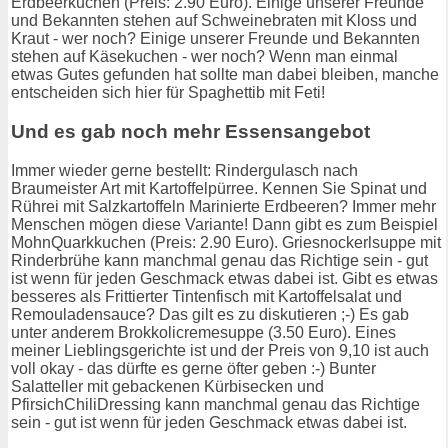
Erdbeerkuchen (Preis: 2.90 Euro). Einige unserer Freunde
und Bekannten stehen auf Schweinebraten mit Kloss und
Kraut - wer noch? Einige unserer Freunde und Bekannten
stehen auf Käsekuchen - wer noch? Wenn man einmal
etwas Gutes gefunden hat sollte man dabei bleiben, manche
entscheiden sich hier für Spaghettib mit Feti!
Und es gab noch mehr Essensangebot
Immer wieder gerne bestellt: Rindergulasch nach
Braumeister Art mit Kartoffelpürree. Kennen Sie Spinat und
Rührei mit Salzkartoffeln Marinierte Erdbeeren? Immer mehr
Menschen mögen diese Variante! Dann gibt es zum Beispiel
MohnQuarkkuchen (Preis: 2.90 Euro). Griesnockerlsuppe mit
Rinderbrühe kann manchmal genau das Richtige sein - gut
ist wenn für jeden Geschmack etwas dabei ist. Gibt es etwas
besseres als Frittierter Tintenfisch mit Kartoffelsalat und
Remouladensauce? Das gilt es zu diskutieren ;-) Es gab
unter anderem Brokkolicremesuppe (3.50 Euro). Eines
meiner Lieblingsgerichte ist und der Preis von 9,10 ist auch
voll okay - das dürfte es gerne öfter geben :-) Bunter
Salatteller mit gebackenen Kürbisecken und
PfirsichChiliDressing kann manchmal genau das Richtige
sein - gut ist wenn für jeden Geschmack etwas dabei ist.