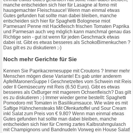
manche entscheiden sich hier für Lasagne al forno mit
hausgemachter Fleischsauce! Wenn man einmal etwas
Gutes gefunden hat sollte man dabei bleiben, manche
entscheiden sich hier für Spaghetti Bolognese miot
Parmesan! Penne mit Hackfleisch frischen Tomaten Paprika
und Parmesan auch veg möglich kann manchmal genau das
Richtige sein - gut ist wenn für jeden Geschmack etwas
dabei ist. Gibt es etwas besseres als SchokoBirnenkuchen ?
Das gilt es zu diskutieren ;-)
Noch mehr Gerichte für Sie
Kennen Sie Paprikacremesuppe mit Croutons ? Immer mehr
Menschen mögen diese Variante! Es gab unter anderem
ApfelMaronenSuppe I Geschnetzeltes vom Schwein mit Reis
oder II Gemüsecurry mit Reis (6.50 Euro). Gibt es etwas
besseres als OxBurger mit magerem Ochsenfleisch? Das gilt
es zu diskutieren ;-) Immer wieder gerne bestellt: Spaghetti
Pomodoro mit Tomaten in Basilikumsauce. Wie wäre es mit
Saftige Hähnchensteaks Mit Ofenkartoffel und Sour Cream
inkl Salat zum Preis von € 9.80? Wenn man einmal etwas
Gutes gefunden hat sollte man dabei bleiben, manche
entscheiden sich hier für Cremig zartes Kalbsrahmgulasch
mit Champignons und Bandnudeln Vorweg ein House Salat!