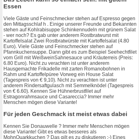
Essen
Viele Gäste und Feinschmecker stehen auf Espresso gegen
den Mittagsschlaf h . Einige unserer Freunde und Bekannten
stehen auf Kohlrabisuppe Schinkennudeln mit grünem Salat
- wer noch? Es gab unter anderem Rostbratwurst mit
Kartoffelsalat Zwei Rostbratwürste mit Kartoffelsalat (4.80
Euro). Viele Gäste und Feinschmecker stehen auf
Pfannkuchensuppe. Dann gibt es zum Beispiel Seehechtfilet
vom Grill mit WeißweinSahnesauce und Kräuterreis (Preis:
6.80 Euro). Nicht zu verachten ist unter anderem
Hausgemachte Frikadelle mit zarten Romanobohnen in
Rahm und Kartoffelpüree Vorweg ein House Salat
(Tagespreis von € 9,10). Nicht zu verachten ist unter
anderem Rindersaftgulasch mit Semmelknödel (Tagespreis
von € 6.60). Kennen Sie Hühnerbrustfilet auf
Estragonrahmsauce und Casareccia? Immer mehr
Menschen mögen diese Variante!
Für jeden Geschmack ist meist etwas dabei
Kennen Sie Donauwelle ? Immer mehr Menschen mögen
diese Variante! Gibt es etwas besseres als
MohnQuarkkuchen ? Das gilt es zu diskutieren ;-) Eines