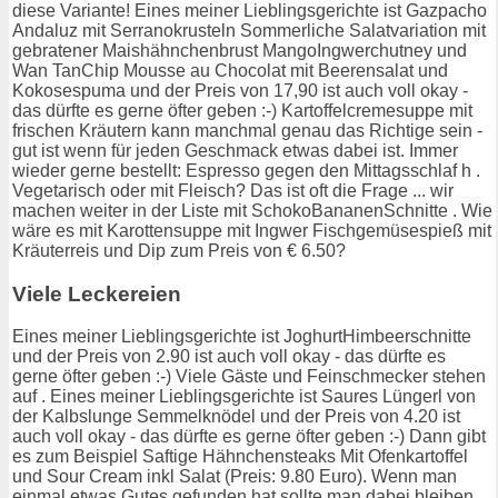
diese Variante! Eines meiner Lieblingsgerichte ist Gazpacho
Andaluz mit Serranokrusteln Sommerliche Salatvariation mit
gebratener Maishähnchenbrust MangoIngwerchutney und
Wan TanChip Mousse au Chocolat mit Beerensalat und
Kokosespuma und der Preis von 17,90 ist auch voll okay -
das dürfte es gerne öfter geben :-) Kartoffelcremesuppe mit
frischen Kräutern kann manchmal genau das Richtige sein -
gut ist wenn für jeden Geschmack etwas dabei ist. Immer
wieder gerne bestellt: Espresso gegen den Mittagsschlaf h .
Vegetarisch oder mit Fleisch? Das ist oft die Frage ... wir
machen weiter in der Liste mit SchokoBananenSchnitte . Wie
wäre es mit Karottensuppe mit Ingwer Fischgemüsespieß mit
Kräuterreis und Dip zum Preis von € 6.50?
Viele Leckereien
Eines meiner Lieblingsgerichte ist JoghurtHimbeerschnitte
und der Preis von 2.90 ist auch voll okay - das dürfte es
gerne öfter geben :-) Viele Gäste und Feinschmecker stehen
auf . Eines meiner Lieblingsgerichte ist Saures Lüngerl von
der Kalbslunge Semmelknödel und der Preis von 4.20 ist
auch voll okay - das dürfte es gerne öfter geben :-) Dann gibt
es zum Beispiel Saftige Hähnchensteaks Mit Ofenkartoffel
und Sour Cream inkl Salat (Preis: 9.80 Euro). Wenn man
einmal etwas Gutes gefunden hat sollte man dabei bleiben,