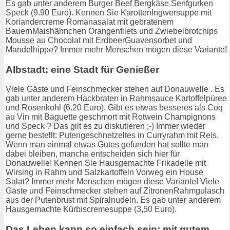
Es gab unter anderem Burger Beef Bergkäse Senfgurken
Speck (9.90 Euro). Kennen Sie KarottenIngwersuppe mit
Koriandercreme Romanasalat mit gebratenem
BauernMaishähnchen Orangenfilets und Zwiebelbrotchips
Mousse au Chocolat mit ErdbeerGuavensorbet und
Mandelhippe? Immer mehr Menschen mögen diese Variante!
Albstadt: eine Stadt für Genießer
Viele Gäste und Feinschmecker stehen auf Donauwelle . Es
gab unter anderem Hackbraten in Rahmsauce Kartoffelpüree
und Rosenkohl (6.20 Euro). Gibt es etwas besseres als Coq
au Vin mit Baguette geschmort mit Rotwein Champignons
und Speck ? Das gilt es zu diskutieren ;-) Immer wieder
gerne bestellt: Putengeschnetzeltes in Curryrahm mit Reis.
Wenn man einmal etwas Gutes gefunden hat sollte man
dabei bleiben, manche entscheiden sich hier für
Donauwelle! Kennen Sie Hausgemachte Frikadelle mit
Wirsing in Rahm und Salzkartoffeln Vorweg ein House
Salat? Immer mehr Menschen mögen diese Variante! Viele
Gäste und Feinschmecker stehen auf ZitronenRahmgulasch
aus der Putenbrust mit Spiralnudeln. Es gab unter anderem
Hausgemachte Kürbiscremesuppe (3,50 Euro).
Das Leben kann so einfach sein: mit gutem