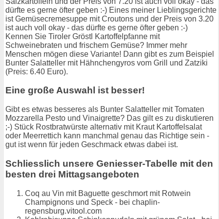
Salzkartoffeln und der Preis von 7.20 ist auch voll okay - das
dürfte es gerne öfter geben :-) Eines meiner Lieblingsgerichte
ist Gemüsecremesuppe mit Croutons und der Preis von 3.20
ist auch voll okay - das dürfte es gerne öfter geben :-)
Kennen Sie Tiroler Gröstl Kartoffelpfanne mit
Schweinebraten und frischem Gemüse? Immer mehr
Menschen mögen diese Variante! Dann gibt es zum Beispiel
Bunter Salatteller mit Hähnchengyros vom Grill und Zatziki
(Preis: 6.40 Euro).
Eine große Auswahl ist besser!
Gibt es etwas besseres als Bunter Salatteller mit Tomaten
Mozzarella Pesto und Vinaigrette? Das gilt es zu diskutieren
;-) Stück Rostbratwürste alternativ mit Kraut Kartoffelsalat
oder Meerrettich kann manchmal genau das Richtige sein -
gut ist wenn für jeden Geschmack etwas dabei ist.
Schliesslich unsere Geniesser-Tabelle mit den
besten drei Mittagsangeboten
Coq au Vin mit Baguette geschmort mit Rotwein
Champignons und Speck - bei chaplin-
regensburg.vitool.com