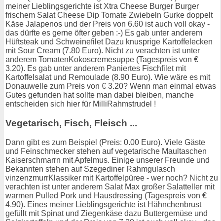
meiner Lieblingsgerichte ist Xtra Cheese Burger Burger
frischem Salat Cheese Dip Tomate Zwiebeln Gurke doppelt
Käse Jalapenos und der Preis von 6.60 ist auch voll okay -
das dürfte es gerne öfter geben :-) Es gab unter anderem
Hüftsteak und Schweinefilet Dazu knusprige Kartoffelecken
mit Sour Cream (7.80 Euro). Nicht zu verachten ist unter
anderem TomatenKokoscremesuppe (Tagespreis von €
3.20). Es gab unter anderem Paniertes Fischfilet mit
Kartoffelsalat und Remoulade (8.90 Euro). Wie wäre es mit
Donauwelle zum Preis von € 3.20? Wenn man einmal etwas
Gutes gefunden hat sollte man dabei bleiben, manche
entscheiden sich hier für MilliRahmstrudel !
Vegetarisch, Fisch, Fleisch ...
Dann gibt es zum Beispiel (Preis: 0.00 Euro). Viele Gäste
und Feinschmecker stehen auf vegetarische Maultaschen
Kaiserschmarrn mit Apfelmus. Einige unserer Freunde und
Bekannten stehen auf Szegediner Rahmgulasch
vinzenzmurrKlassiker mit Kartoffelpüree - wer noch? Nicht zu
verachten ist unter anderem Salat Max großer Salatteller mit
warmen Pulled Pork und Hausdressing (Tagespreis von €
4.90). Eines meiner Lieblingsgerichte ist Hähnchenbrust
gefüllt mit Spinat und Ziegenkäse dazu Buttergemüse und