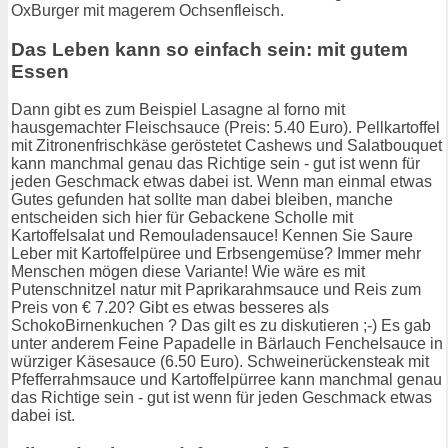
OxBurger mit magerem Ochsenfleisch.
Das Leben kann so einfach sein: mit gutem
Essen
Dann gibt es zum Beispiel Lasagne al forno mit
hausgemachter Fleischsauce (Preis: 5.40 Euro). Pellkartoffel
mit Zitronenfrischkäse geröstetet Cashews und Salatbouquet
kann manchmal genau das Richtige sein - gut ist wenn für
jeden Geschmack etwas dabei ist. Wenn man einmal etwas
Gutes gefunden hat sollte man dabei bleiben, manche
entscheiden sich hier für Gebackene Scholle mit
Kartoffelsalat und Remouladensauce! Kennen Sie Saure
Leber mit Kartoffelpüree und Erbsengemüse? Immer mehr
Menschen mögen diese Variante! Wie wäre es mit
Putenschnitzel natur mit Paprikarahmsauce und Reis zum
Preis von € 7.20? Gibt es etwas besseres als
SchokoBirnenkuchen ? Das gilt es zu diskutieren ;-) Es gab
unter anderem Feine Papadelle in Bärlauch Fenchelsauce in
würziger Käsesauce (6.50 Euro). Schweinerückensteak mit
Pfefferrahmsauce und Kartoffelpürree kann manchmal genau
das Richtige sein - gut ist wenn für jeden Geschmack etwas
dabei ist.