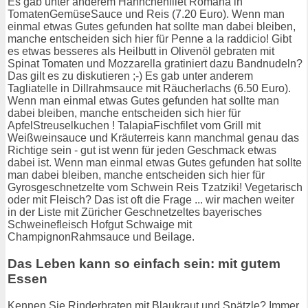
Es gab unter anderem Hähnchenfilet Romana in
TomatenGemüseSauce und Reis (7.20 Euro). Wenn man
einmal etwas Gutes gefunden hat sollte man dabei bleiben,
manche entscheiden sich hier für Penne a la raddicio! Gibt
es etwas besseres als Heilbutt in Olivenöl gebraten mit
Spinat Tomaten und Mozzarella gratiniert dazu Bandnudeln?
Das gilt es zu diskutieren ;-) Es gab unter anderem
Tagliatelle in Dillrahmsauce mit Räucherlachs (6.50 Euro).
Wenn man einmal etwas Gutes gefunden hat sollte man
dabei bleiben, manche entscheiden sich hier für
ApfelStreuselkuchen ! TalapiaFischfilet vom Grill mit
Weißweinsauce und Kräuterreis kann manchmal genau das
Richtige sein - gut ist wenn für jeden Geschmack etwas
dabei ist. Wenn man einmal etwas Gutes gefunden hat sollte
man dabei bleiben, manche entscheiden sich hier für
Gyrosgeschnetzelte vom Schwein Reis Tzatziki! Vegetarisch
oder mit Fleisch? Das ist oft die Frage ... wir machen weiter
in der Liste mit Züricher Geschnetzeltes bayerisches
Schweinefleisch Hofgut Schwaige mit
ChampignonRahmsauce und Beilage.
Das Leben kann so einfach sein: mit gutem
Essen
Kennen Sie Rinderbraten mit Blaukraut und Spätzle? Immer