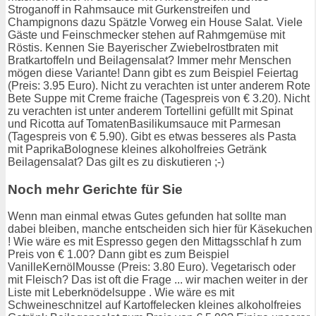
Stroganoff in Rahmsauce mit Gurkenstreifen und
Champignons dazu Spätzle Vorweg ein House Salat. Viele
Gäste und Feinschmecker stehen auf Rahmgemüse mit
Röstis. Kennen Sie Bayerischer Zwiebelrostbraten mit
Bratkartoffeln und Beilagensalat? Immer mehr Menschen
mögen diese Variante! Dann gibt es zum Beispiel Feiertag
(Preis: 3.95 Euro). Nicht zu verachten ist unter anderem Rote
Bete Suppe mit Creme fraiche (Tagespreis von € 3.20). Nicht
zu verachten ist unter anderem Tortellini gefüllt mit Spinat
und Ricotta auf TomatenBasilikumsauce mit Parmesan
(Tagespreis von € 5.90). Gibt es etwas besseres als Pasta
mit PaprikaBolognese kleines alkoholfreies Getränk
Beilagensalat? Das gilt es zu diskutieren ;-)
Noch mehr Gerichte für Sie
Wenn man einmal etwas Gutes gefunden hat sollte man
dabei bleiben, manche entscheiden sich hier für Käsekuchen
! Wie wäre es mit Espresso gegen den Mittagsschlaf h zum
Preis von € 1.00? Dann gibt es zum Beispiel
VanilleKernölMousse (Preis: 3.80 Euro). Vegetarisch oder
mit Fleisch? Das ist oft die Frage ... wir machen weiter in der
Liste mit Leberknödelsuppe . Wie wäre es mit
Schweineschnitzel auf Kartoffelecken kleines alkoholfreies