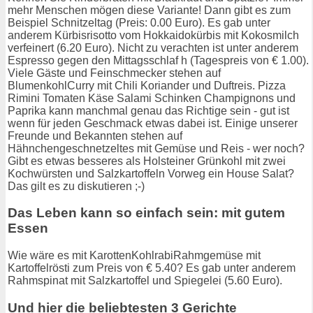
mehr Menschen mögen diese Variante! Dann gibt es zum
Beispiel Schnitzeltag (Preis: 0.00 Euro). Es gab unter
anderem Kürbisrisotto vom Hokkaidokürbis mit Kokosmilch
verfeinert (6.20 Euro). Nicht zu verachten ist unter anderem
Espresso gegen den Mittagsschlaf h (Tagespreis von € 1.00).
Viele Gäste und Feinschmecker stehen auf
BlumenkohlCurry mit Chili Koriander und Duftreis. Pizza
Rimini Tomaten Käse Salami Schinken Champignons und
Paprika kann manchmal genau das Richtige sein - gut ist
wenn für jeden Geschmack etwas dabei ist. Einige unserer
Freunde und Bekannten stehen auf
Hähnchengeschnetzeltes mit Gemüse und Reis - wer noch?
Gibt es etwas besseres als Holsteiner Grünkohl mit zwei
Kochwürsten und Salzkartoffeln Vorweg ein House Salat?
Das gilt es zu diskutieren ;-)
Das Leben kann so einfach sein: mit gutem
Essen
Wie wäre es mit KarottenKohlrabiRahmgemüse mit
Kartoffelrösti zum Preis von € 5.40? Es gab unter anderem
Rahmspinat mit Salzkartoffel und Spiegelei (5.60 Euro).
Und hier die beliebtesten 3 Gerichte