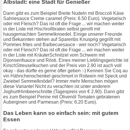
Albstadt: eine Stadt für Genießer
Dann gibt es zum Beispiel Breite Nudeln mit Broccoli Käse
Sahnesauce Creme caramel (Preis: 6.50 Euro). Vegetarisch
oder mit Fleisch? Das ist oft die Frage ... wir machen weiter
in der Liste mit Hischrollbraten selbst gerollt mit
hausgemachten Semmelknoedel. Einige unserer Freunde
und Bekannten stehen auf Spareribs Knusprig gegrillt mit
Pommes frites und Barbecuesauce - wer noch? Vegetarisch
oder mit Fleisch? Das ist oft die Frage ... wir machen weiter
in der Liste mit KräuterSchnitzel vom Schwein mit
Dijonsenfsauce und Rösti. Eines meiner Lieblingsgerichte ist
KirschStreuselkuchen und der Preis von 2.90 ist auch voll
okay - das dürfte es gerne öfter geben :-) Kennen Sie Coq au
vin Hähnchenschenkel geschmort in Rotwein mit Speck und
Zwiebel Semmelknödel? Immer mehr Menschen mögen
diese Variante! Nicht zu verachten ist unter anderem
JoghurtHimbeerschnitte (Tagespreis von € 2.90). Dann gibt
es zum Beispiel Penne mit Olivenöl Tomaten gebratenen
Auberginen und Parmesan (Preis: 6.20 Euro).
Das Leben kann so einfach sein: mit gutem
Essen