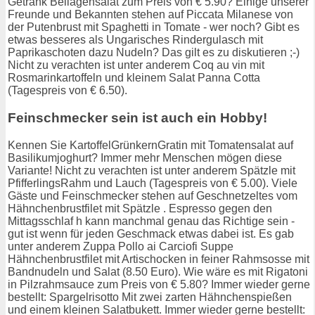
Getränk Beilagensalat zum Preis von € 5.90? Einige unserer
Freunde und Bekannten stehen auf Piccata Milanese von
der Putenbrust mit Spaghetti in Tomate - wer noch? Gibt es
etwas besseres als Ungarisches Rindergulasch mit
Paprikaschoten dazu Nudeln? Das gilt es zu diskutieren ;-)
Nicht zu verachten ist unter anderem Coq au vin mit
Rosmarinkartoffeln und kleinem Salat Panna Cotta
(Tagespreis von € 6.50).
Feinschmecker sein ist auch ein Hobby!
Kennen Sie KartoffelGrünkernGratin mit Tomatensalat auf
Basilikumjoghurt? Immer mehr Menschen mögen diese
Variante! Nicht zu verachten ist unter anderem Spätzle mit
PfifferlingsRahm und Lauch (Tagespreis von € 5.00). Viele
Gäste und Feinschmecker stehen auf Geschnetzeltes vom
Hähnchenbrustfilet mit Spätzle . Espresso gegen den
Mittagsschlaf h kann manchmal genau das Richtige sein -
gut ist wenn für jeden Geschmack etwas dabei ist. Es gab
unter anderem Zuppa Pollo ai Carciofi Suppe
Hähnchenbrustfilet mit Artischocken in feiner Rahmsosse mit
Bandnudeln und Salat (8.50 Euro). Wie wäre es mit Rigatoni
in Pilzrahmsauce zum Preis von € 5.80? Immer wieder gerne
bestellt: Spargelrisotto Mit zwei zarten Hähnchenspießen
und einem kleinen Salatbukett. Immer wieder gerne bestellt: