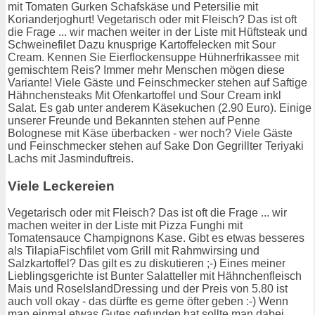
mit Tomaten Gurken Schafskäse und Petersilie mit
Korianderjoghurt! Vegetarisch oder mit Fleisch? Das ist oft
die Frage ... wir machen weiter in der Liste mit Hüftsteak und
Schweinefilet Dazu knusprige Kartoffelecken mit Sour
Cream. Kennen Sie Eierflockensuppe Hühnerfrikassee mit
gemischtem Reis? Immer mehr Menschen mögen diese
Variante! Viele Gäste und Feinschmecker stehen auf Saftige
Hähnchensteaks Mit Ofenkartoffel und Sour Cream inkl
Salat. Es gab unter anderem Käsekuchen (2.90 Euro). Einige
unserer Freunde und Bekannten stehen auf Penne
Bolognese mit Käse überbacken - wer noch? Viele Gäste
und Feinschmecker stehen auf Sake Don Gegrillter Teriyaki
Lachs mit Jasminduftreis.
Viele Leckereien
Vegetarisch oder mit Fleisch? Das ist oft die Frage ... wir
machen weiter in der Liste mit Pizza Funghi mit
Tomatensauce Champignons Kase. Gibt es etwas besseres
als TilapiaFischfilet vom Grill mit Rahmwirsing und
Salzkartoffel? Das gilt es zu diskutieren ;-) Eines meiner
Lieblingsgerichte ist Bunter Salatteller mit Hähnchenfleisch
Mais und RoseIslandDressing und der Preis von 5.80 ist
auch voll okay - das dürfte es gerne öfter geben :-) Wenn
man einmal etwas Gutes gefunden hat sollte man dabei