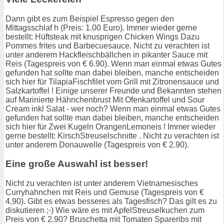
Dann gibt es zum Beispiel Espresso gegen den
Mittagsschlaf h (Preis: 1.00 Euro). Immer wieder gerne
bestellt: Hüftsteak mit knusprigen Chicken Wings Dazu
Pommes frites und Barbecuesauce. Nicht zu verachten ist
unter anderem Hackfleischbällchen in pikanter Sauce mit
Reis (Tagespreis von € 6.90). Wenn man einmal etwas Gutes
gefunden hat sollte man dabei bleiben, manche entscheiden
sich hier für TilapiaFischfilet vom Grill mit Zitronensauce und
Salzkartoffel ! Einige unserer Freunde und Bekannten stehen
auf Marinierte Hähnchenbrust Mit Ofenkartoffel und Sour
Cream inkl Salat - wer noch? Wenn man einmal etwas Gutes
gefunden hat sollte man dabei bleiben, manche entscheiden
sich hier für Zwei Kugeln OrangenLemoneis ! Immer wieder
gerne bestellt: KirschStreuselschnitte . Nicht zu verachten ist
unter anderem Donauwelle (Tagespreis von € 2.90).
Eine große Auswahl ist besser!
Nicht zu verachten ist unter anderem Vietnamesisches
Curryhahnchen mit Reis und Gemuse (Tagespreis von €
4,90). Gibt es etwas besseres als Tagesfisch? Das gilt es zu
diskutieren ;-) Wie wäre es mit ApfelStreuselkuchen zum
Preis von € 2.90? Bruschetta mit Tomaten Spareribs mit