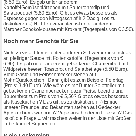
(6.50 Euro). Es gab unter anderem
KartoffelGemüseplätzchen mit Sauerrahmdip und
Salatbouquet (5.80 Euro). Gibt es etwas besseres als
Espresso gegen den Mittagsschlaf h ? Das gilt es zu
diskutieren ;-) Nicht zu verachten ist unter anderem
MaronenSchokoMousse mit Krokant (Tagespreis von € 3.50).
Noch mehr Gerichte für Sie
Nicht zu verachten ist unter anderem Schweinerückensteak
an pfeffriger Sauce mit Folienkartoffel (Tagespreis von €
6.90). Es gab unter anderem gebackener Chamembert mit
Wildpreiselbeeren Toastbrot und Salatbeilage (5,50 Euro).
Viele Gäste und Feinschmecker stehen auf
MohnQuarkkuchen . Dann gibt es zum Beispiel Feiertag
(Preis: 3.40 Euro). Wie wäre es mit Bunter Salatteller mit
gebackenen Camembertecken dazu Preiselbeerdip und
Bauernbrot zum Preis von € 5,50? Gibt es etwas besseres
als Käsekuchen ? Das gilt es zu diskutieren ;-) Einige
unserer Freunde und Bekannten stehen auf Gedeckter
Apfelkuchen - wer noch? Vegetarisch oder mit Fleisch? Das
ist oft die Frage ... wir machen weiter in der Liste mit Großer
Leberknödel Suppentopf.
Viele Leckereien