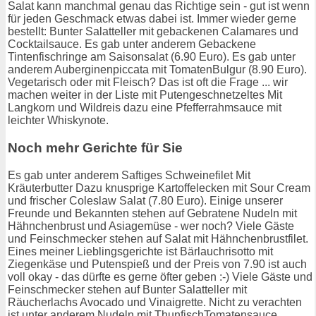
Salat kann manchmal genau das Richtige sein - gut ist wenn
für jeden Geschmack etwas dabei ist. Immer wieder gerne
bestellt: Bunter Salatteller mit gebackenen Calamares und
Cocktailsauce. Es gab unter anderem Gebackene
Tintenfischringe am Saisonsalat (6.90 Euro). Es gab unter
anderem Auberginenpiccata mit TomatenBulgur (8.90 Euro).
Vegetarisch oder mit Fleisch? Das ist oft die Frage ... wir
machen weiter in der Liste mit Putengeschnetzeltes Mit
Langkorn und Wildreis dazu eine Pfefferrahmsauce mit
leichter Whiskynote.
Noch mehr Gerichte für Sie
Es gab unter anderem Saftiges Schweinefilet Mit
Kräuterbutter Dazu knusprige Kartoffelecken mit Sour Cream
und frischer Coleslaw Salat (7.80 Euro). Einige unserer
Freunde und Bekannten stehen auf Gebratene Nudeln mit
Hähnchenbrust und Asiagemüse - wer noch? Viele Gäste
und Feinschmecker stehen auf Salat mit Hähnchenbrustfilet.
Eines meiner Lieblingsgerichte ist Bärlauchrisotto mit
Ziegenkäse und Putenspieß und der Preis von 7.90 ist auch
voll okay - das dürfte es gerne öfter geben :-) Viele Gäste und
Feinschmecker stehen auf Bunter Salatteller mit
Räucherlachs Avocado und Vinaigrette. Nicht zu verachten
ist unter anderem Nudeln mit ThunfischTomatensauce