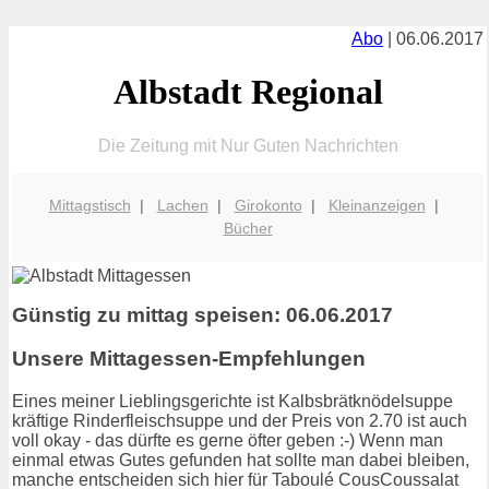
Abo
| 06.06.2017
Albstadt Regional
Die Zeitung mit Nur Guten Nachrichten
Mittagstisch
|
Lachen
|
Girokonto
|
Kleinanzeigen
|
Bücher
Günstig zu mittag speisen: 06.06.2017
Unsere Mittagessen-Empfehlungen
Eines meiner Lieblingsgerichte ist Kalbsbrätknödelsuppe
kräftige Rinderfleischsuppe und der Preis von 2.70 ist auch
voll okay - das dürfte es gerne öfter geben :-) Wenn man
einmal etwas Gutes gefunden hat sollte man dabei bleiben,
manche entscheiden sich hier für Taboulé CousCoussalat