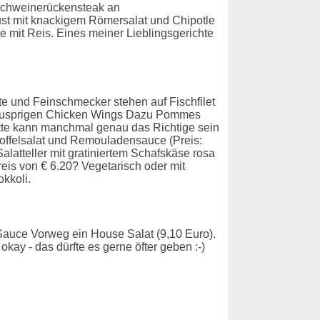
t Schweinerückensteak an
st mit knackigem Römersalat und Chipotle
e mit Reis. Eines meiner Lieblingsgerichte
äste und Feinschmecker stehen auf Fischfilet
t knusprigen Chicken Wings Dazu Pommes
ette kann manchmal genau das Richtige sein
toffelsalat und Remouladensauce (Preis:
Salatteller mit gratiniertem Schafskäse rosa
eis von € 6.20? Vegetarisch oder mit
okkoli.
auce Vorweg ein House Salat (9,10 Euro).
okay - das dürfte es gerne öfter geben :-)