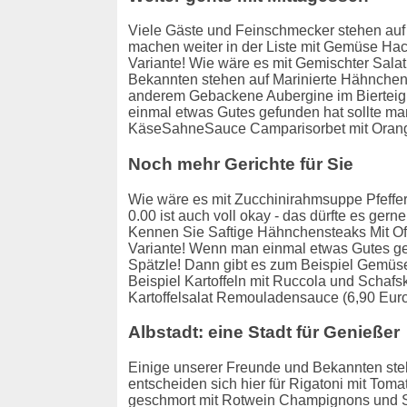
Viele Gäste und Feinschmecker stehen auf Sc
machen weiter in der Liste mit Gemüse Ha
Variante! Wie wäre es mit Gemischter Sala
Bekannten stehen auf Marinierte Hähnchenb
anderem Gebackene Aubergine im Bierteig 
einmal etwas Gutes gefunden hat sollte man
KäseSahneSauce Camparisorbet mit Orang
Noch mehr Gerichte für Sie
Wie wäre es mit Zucchinirahmsuppe Pfefferb
0.00 ist auch voll okay - das dürfte es ger
Kennen Sie Saftige Hähnchensteaks Mit Of
Variante! Wenn man einmal etwas Gutes gef
Spätzle! Dann gibt es zum Beispiel Gemüse
Beispiel Kartoffeln mit Ruccola und Schafs
Kartoffelsalat Remouladensauce (6,90 Euro
Albstadt: eine Stadt für Genießer
Einige unserer Freunde und Bekannten ste
entscheiden sich hier für Rigatoni mit To
geschmort mit Rotwein Champignons und Sp