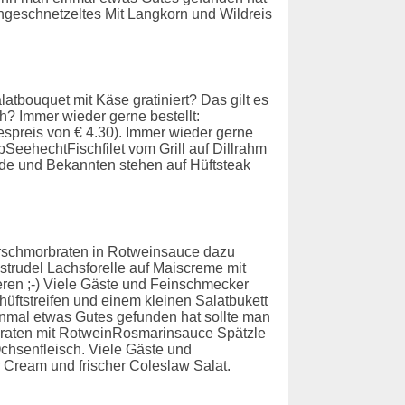
engeschnetzeltes Mit Langkorn und Wildreis
tbouquet mit Käse gratiniert? Das gilt es
h? Immer wieder gerne bestellt:
espreis von € 4.30). Immer wieder gerne
SeehechtFischfilet vom Grill auf Dillrahm
eunde und Bekannten stehen auf Hüftsteak
nderschmorbraten in Rotweinsauce dazu
trudel Lachsforelle auf Maiscreme mit
ren ;-) Viele Gäste und Feinschmecker
hüftstreifen und einem kleinen Salatbukett
nmal etwas Gutes gefunden hat sollte man
rbraten mit RotweinRosmarinsauce Spätzle
chsenfleisch. Viele Gäste und
r Cream und frischer Coleslaw Salat.