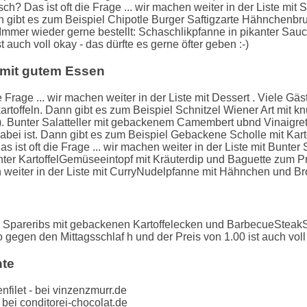
sch? Das ist oft die Frage ... wir machen weiter in der Liste mi
gibt es zum Beispiel Chipotle Burger Saftigzarte Hähnchenbru
 Immer wieder gerne bestellt: Schaschlikpfanne in pikanter Sauc
 auch voll okay - das dürfte es gerne öfter geben :-)
 mit gutem Essen
e Frage ... wir machen weiter in der Liste mit Dessert . Viele G
artoffeln. Dann gibt es zum Beispiel Schnitzel Wiener Art mi
o). Bunter Salatteller mit gebackenem Camembert ubnd Vinaigr
abei ist. Dann gibt es zum Beispiel Gebackene Scholle mit Kar
s ist oft die Frage ... wir machen weiter in der Liste mit Bunter 
unter KartoffelGemüseeintopf mit Kräuterdip und Baguette zum Pr
en weiter in der Liste mit CurryNudelpfanne mit Hähnchen und Br
Spareribs mit gebackenen Kartoffelecken und BarbecueSteakS
 gegen den Mittagsschlaf h und der Preis von 1.00 ist auch voll 
hte
ilet - bei vinzenzmurr.de
bei conditorei-chocolat.de