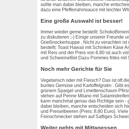
sollte man dabei bleiben, manche entscheid
dazu eine Pfefferrahmsauce mit leichter W
Eine große Auswahl ist besser!
Immer wieder gerne bestellt: SchokoBirnenk
zu diskutieren ;-) Einige unserer Freunde 
Grießnockerlsuppe . Nicht zu verachten is
bestellt: Toast Hawaii mit Schinken Käse A
mit Reis und der Preis von 6.80 ist auch vo
und Schweinefilet Dazu Pommes frites mit
Noch mehr Gerichte für Sie
Vegetarisch oder mit Fleisch? Das ist oft d
buntes Gemüse und Kartoffelgratin . Gibt 
grünem Spargel und Limettenschaum Pfirsi
stehen auf Penne Milano mit Salamistreifen 
kann manchmal genau das Richtige sein - g
dabei bleiben, manche entscheiden sich h
und Preiselbeeren (Preis: 8.80 Euro). Vie
Feinschmecker stehen auf Saftiges Schweine
Weiter gehts mit Mittagessen