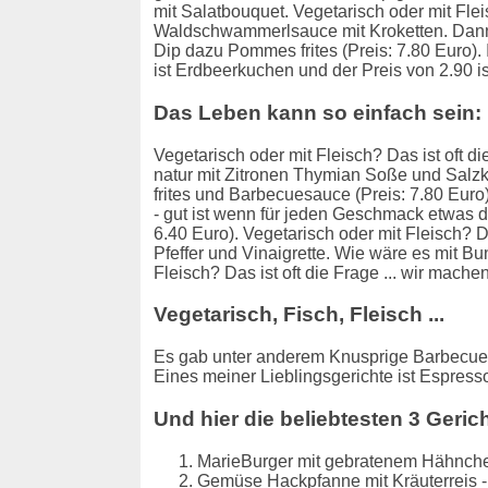
mit Salatbouquet. Vegetarisch oder mit Flei
Waldschwammerlsauce mit Kroketten. Dann 
Dip dazu Pommes frites (Preis: 7.80 Euro).
ist Erdbeerkuchen und der Preis von 2.90 ist
Das Leben kann so einfach sein:
Vegetarisch oder mit Fleisch? Das ist oft di
natur mit Zitronen Thymian Soße und Salzk
frites und Barbecuesauce (Preis: 7.80 Eur
- gut ist wenn für jeden Geschmack etwas d
6.40 Euro). Vegetarisch oder mit Fleisch? Da
Pfeffer und Vinaigrette. Wie wäre es mit B
Fleisch? Das ist oft die Frage ... wir mach
Vegetarisch, Fisch, Fleisch ...
Es gab unter anderem Knusprige Barbecue 
Eines meiner Lieblingsgerichte ist Espresso
Und hier die beliebtesten 3 Geric
MarieBurger mit gebratenem Hähnchenf
Gemüse Hackpfanne mit Kräuterreis - 