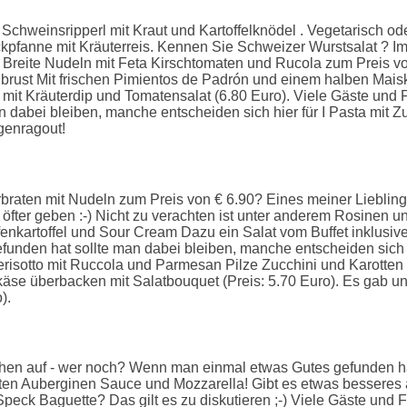
hweinsripperl mit Kraut und Kartoffelknödel . Vegetarisch oder m
ckpfanne mit Kräuterreis. Kennen Sie Schweizer Wurstsalat ?
t Breite Nudeln mit Feta Kirschtomaten und Rucola zum Preis v
rust Mit frischen Pimientos de Padrón und einem halben Maisko
mit Kräuterdip und Tomatensalat (6.80 Euro). Viele Gäste und
 dabei bleiben, manche entscheiden sich hier für I Pasta mit Z
enragout!
raten mit Nudeln zum Preis von € 6.90? Eines meiner Lieblings
ne öfter geben :-) Nicht zu verachten ist unter anderem Rosinen
enkartoffel und Sour Cream Dazu ein Salat vom Buffet inklus
unden hat sollte man dabei bleiben, manche entscheiden sich h
risotto mit Ruccola und Parmesan Pilze Zucchini und Karotten (
käse überbacken mit Salatbouquet (Preis: 5.70 Euro). Es gab u
).
hen auf - wer noch? Wenn man einmal etwas Gutes gefunden ha
maten Auberginen Sauce und Mozzarella! Gibt es etwas bessere
eck Baguette? Das gilt es zu diskutieren ;-) Viele Gäste un