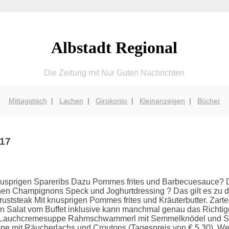
Albstadt Regional
Die Zeitung mit Nur Guten Nachrichten
Mittagstisch
|
Lachen
|
Girokonto
|
Kleinanzeigen
|
Bücher
017
nusprigen Spareribs Dazu Pommes frites und Barbecuesauce? Das 
enen Champignons Speck und Joghurtdressing ? Das gilt es zu di
uststeak Mit knusprigen Pommes frites und Kräuterbutter. Zart
in Salat vom Buffet inklusive kann manchmal genau das Richtige
el Lauchcremesuppe Rahmschwammerl mit Semmelknödel und Salat
suppe mit Räucherlachs und Croutons (Tagespreis von € 5.30). 