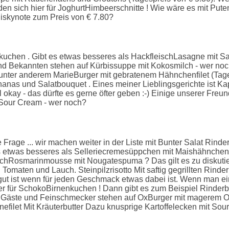
en sich hier für JoghurtHimbeerschnitte ! Wie wäre es mit Put
hiskynote zum Preis von € 7.80?
uchen . Gibt es etwas besseres als HackfleischLasagne mit Sala
und Bekannten stehen auf Kürbissuppe mit Kokosmilch - wer noc
t unter anderem MarieBurger mit gebratenem Hähnchenfilet (Tag
nanas und Salatbouquet . Eines meiner Lieblingsgerichte ist Kap
ll okay - das dürfte es gerne öfter geben :-) Einige unserer Fr
 Sour Cream - wer noch?
ie Frage ... wir machen weiter in der Liste mit Bunter Salat Ri
es etwas besseres als Selleriecremesüppchen mit Maishähnchens
chRosmarinmousse mit Nougatespuma ? Das gilt es zu diskutie
Tomaten und Lauch. Steinpilzrisotto Mit saftig gegrillten Rinder
ut ist wenn für jeden Geschmack etwas dabei ist. Wenn man ei
ier für SchokoBirnenkuchen ! Dann gibt es zum Beispiel Rinde
le Gäste und Feinschmecker stehen auf OxBurger mit magerem O
filet Mit Kräuterbutter Dazu knusprige Kartoffelecken mit Sou