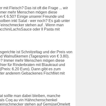
it Fleisch? Das ist oft die Frage ... wir
 Immer mehr Menschen mögen diese
on € 6.50? Einige unserer Freunde und
lben inkl Salat - wer noch? Es gab unter
 Feinschmecker stehen auf . Wenn man
ucchiniLachsSauce oder II Pasta mit
gerichte ist Schnitzeltag und der Preis von
 und Walnußkernen (Tagespreis von € 3.80).
ive? Immer mehr Menschen mögen diese
ier für Rinderbraten mit Blaukraut und
Preis: 6.20 Euro). Dann gibt es zum
nter anderem Gebackenes Fischfilet mit
t sollte man dabei bleiben, manche
s als Coq au vin Hähnchenschenkel
d Feinschmecker stehen auf GemüseOmelett